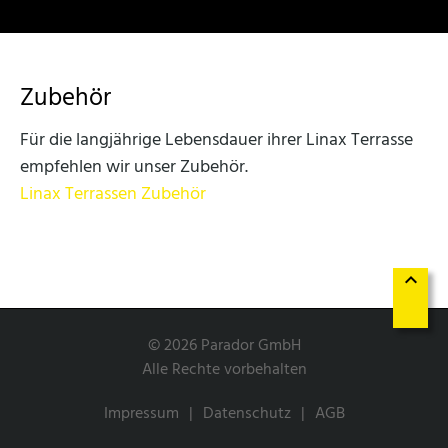
Zubehör
Für die langjährige Lebensdauer ihrer Linax Terrasse
empfehlen wir unser Zubehör.
Linax Terrassen Zubehör
keyboard_arrow_up
© 2026 Parador GmbH
Alle Rechte vorbehalten
Impressum
Datenschutz
AGB